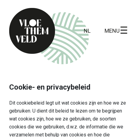
MENU
NL
Home
Te doen
Cookie- en privacybeleid
Alle activiteiten
Dit cookiebeleid legt uit wat cookies zijn en hoe we ze
Gidsbeurten
gebruiken. U dient dit beleid te lezen om te begrijpen
wat cookies zijn, hoe we ze gebruiken, de soorten
Routes
cookies die we gebruiken, d.w.z. de informatie die we
Kunst in Vloethemveld
verzamelen met behulp van cookies en hoe die