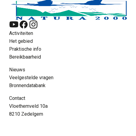
Activiteiten
Het gebied
Praktische info
Bereikbaarheid
Nieuws
Veelgestelde vragen
Bronnendatabank
NL
Contact
Zoeken
Vloethemveld 10a
8210 Zedelgem
Supra menu
Contact
FAQ
Vrijwilliger