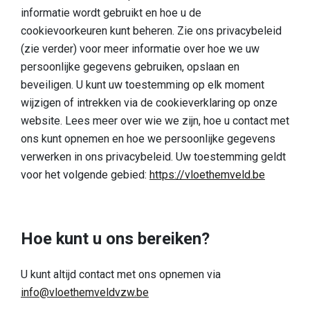
Ontdek
informatie wordt gebruikt en hoe u de
cookievoorkeuren kunt beheren. Zie ons privacybeleid
Europese topnatuur
(zie verder) voor meer informatie over hoe we uw
persoonlijke gegevens gebruiken, opslaan en
Cultuurhistorisch landschap
beveiligen. U kunt uw toestemming op elk moment
Een boeiende geschiedenis
wijzigen of intrekken via de cookieverklaring op onze
website. Lees meer over wie we zijn, hoe u contact met
Een blik op de vondsten
ons kunt opnemen en hoe we persoonlijke gegevens
Boek Verborgen Parel
verwerken in ons privacybeleid. Uw toestemming geldt
voor het volgende gebied:
https://vloethemveld.be
Praktische info
Onthaalpoorten
Hoe kunt u ons bereiken?
Speelzone
Honden
U kunt altijd contact met ons opnemen via
info@vloethemveldvzw.be
Eten & drinken