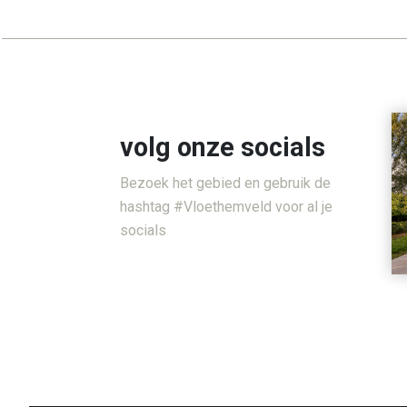
volg onze socials
Bezoek het gebied en gebruik de
hashtag #Vloethemveld voor al je
socials