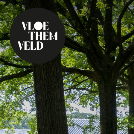
Home
Te doen
Alle activiteiten
Gidsbeurten
Routes
Kunst in Vloethemv