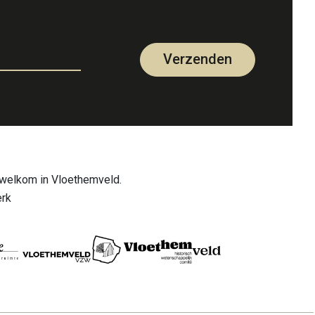
Verzenden
welkom in Vloethemveld.
rk
pra menu
tact
FAQ
Vrijwilliger
Nieuws