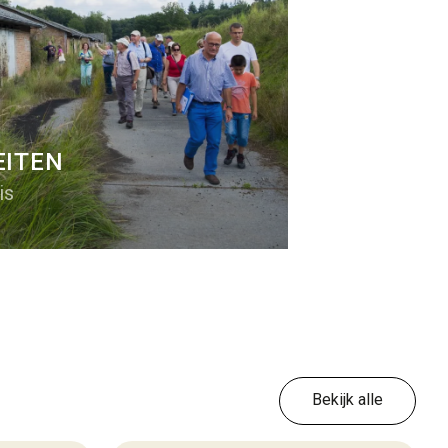
EITEN
is
Bekijk alle