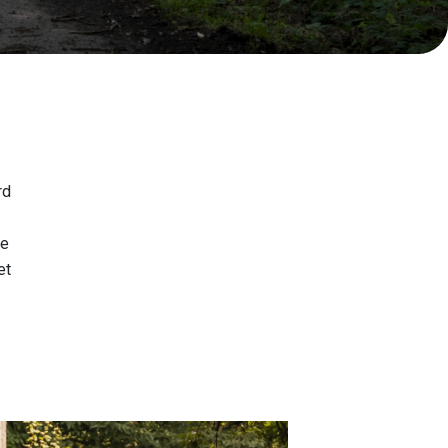
rd
ie
et