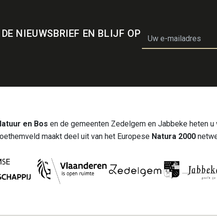
 DE NIEUWSBRIEF EN BLIJF OP
email
Natuur en Bos
en de gemeenten Zedelgem en Jabbeke heten u 
oethemveld maakt deel uit van het Europese
Natura 2000
netwe
Zoeken
Su
NL
Con