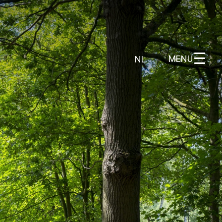
MENU
NL
NL
FR
 info
Wie zijn wij
DE
EN
n
Ons gebied
Wetenschappelijk onderzoek