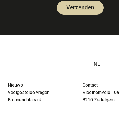
Verzenden
NL
NL
Nieuws
Contact
FR
pra menu
Veelgestelde vragen
Vloethemveld 10a
tact
FAQ
Vrijwilliger
Nieuws
DE
Bronnendatabank
8210 Zedelgem
EN