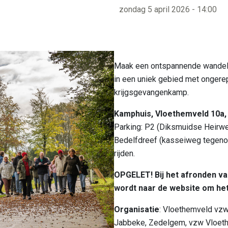
zondag 5 april 2026 - 14:00
Bezienswaardi
Bereikbaarheid
Maak een ontspannende wandeli
in een uniek gebied met ongerept
krijgsgevangenkamp.
Kamphuis, Vloethemveld 10a
Parking: P2 (Diksmuidse Heirw
Bedelfdreef (kasseiweg tegenove
rijden.
OPGELET! Bij het afronden van
wordt naar de website om het
Organisatie
: Vloethemveld vz
Jabbeke, Zedelgem, vzw Vloe