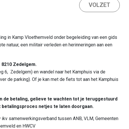
VOLZET
gheden in de regio
ng in Kamp Vloethemveld onder begeleiding van een gids
e natuur, een militair verleden en herinneringen aan een
, 8210 Zedelgem.
eg 6, Zedelgem) en wandel naar het Kamphuis via de
r de parking). Of je kan met de fiets tot aan het Kamphuis
 de betaling, gelieve te wachten tot je teruggestuurd
 betalingsproces netjes te laten doorgaan.
w ikv samenwerkingsverband tussen ANB, VLM, Gemeenten
themveld en HWCV