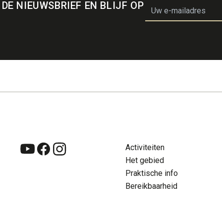
 DE NIEUWSBRIEF EN BLIJF OP
email
Activiteiten
Zoeken
Su
Het gebied
NL
Con
Praktische info
Bereikbaarheid
NL
FR
DE