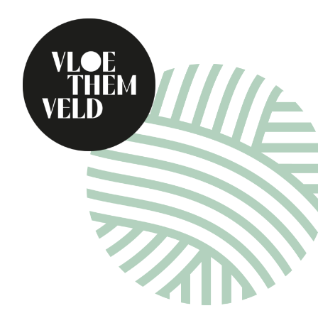
Home
Te doen
Alle activiteiten
Gidsbeurten
Routes
Kunst in Vloethemv