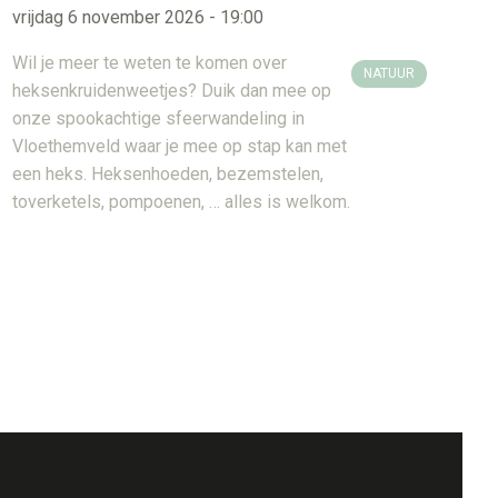
vrijdag 6 november 2026 - 19:00
Wil je meer te weten te komen over
NATUUR
heksenkruidenweetjes? Duik dan mee op
onze spookachtige sfeerwandeling in
Vloethemveld waar je mee op stap kan met
een heks. Heksenhoeden, bezemstelen,
toverketels, pompoenen, … alles is welkom.