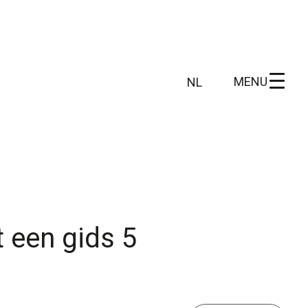
MENU
NL
NL
FR
 info
Wie zijn wij
DE
EN
n
Ons gebied
Wetenschappelijk onderzoek
 een gids 5