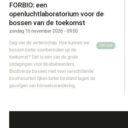
FORBIO: een
openluchtlaboratorium voor de
bossen van de toekomst
zondag 15 november 2026 - 09:00
Dag van de wetenschap. Hoe kunnen we
NATUUR
bossen beter voorbereiden op de
toekomst? Dat is een van de grote
uitdagingen voor bosbeheerders.
Biodiverse bossen met veel verschillende
boomsoorten lijken beter bestand tegen de
gevolgen van klimaatverandering.