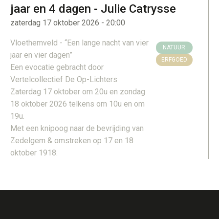
jaar en 4 dagen - Julie Catrysse
zaterdag 17 oktober 2026 - 20:00
Vloethemveld - “Een lange nacht van vier
NATUUR
jaar en vier dagen”
ERFGOED
Een evocatie gebracht door
Vertelcollectief De Op-Lichters
Zaterdag 17 oktober om 20u en zondag
18 oktober 2026 telkens om 10u en om
19u.
Met een knipoog naar de bevrijding van
Zedelgem & omstreken op 17 en 18
oktober 1918.