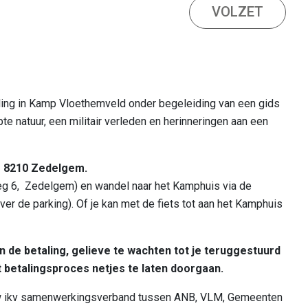
VOLZET
gheden in de regio
ng in Kamp Vloethemveld onder begeleiding van een gids
e natuur, een militair verleden en herinneringen aan een
, 8210 Zedelgem.
eg 6, Zedelgem) en wandel naar het Kamphuis via de
r de parking). Of je kan met de fiets tot aan het Kamphuis
 de betaling, gelieve te wachten tot je teruggestuurd
 betalingsproces netjes te laten doorgaan.
w ikv samenwerkingsverband tussen ANB, VLM, Gemeenten