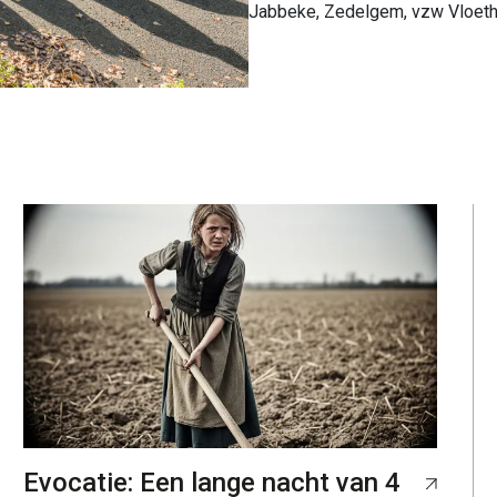
Jabbeke, Zedelgem, vzw Vloe
Evocatie: Een lange nacht van 4