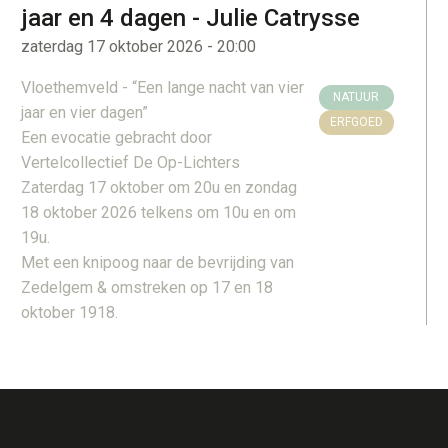
jaar en 4 dagen - Julie Catrysse
zaterdag 17 oktober 2026 - 20:00
Vloethemveld - “Een lange nacht van vier
NATUUR
jaar en vier dagen”
ERFGOED
Een evocatie gebracht door
Vertelcollectief De Op-Lichters
Zaterdag 17 oktober om 20u en zondag
18 oktober 2026 telkens om 10u en om
19u.
Met een knipoog naar de bevrijding van
Zedelgem & omstreken op 17 en 18
oktober 1918.