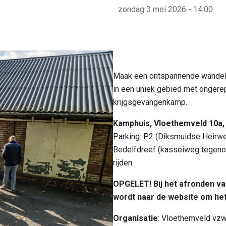
zondag 3 mei 2026 - 14:00
Bezienswaardi
Bereikbaarheid
Maak een ontspannende wandeli
in een uniek gebied met ongerept
krijgsgevangenkamp.
Kamphuis, Vloethemveld 10a
Parking: P2 (Diksmuidse Heirw
Bedelfdreef (kasseiweg tegenove
rijden.
OPGELET! Bij het afronden van
wordt naar de website om het
Organisatie
: Vloethemveld vz