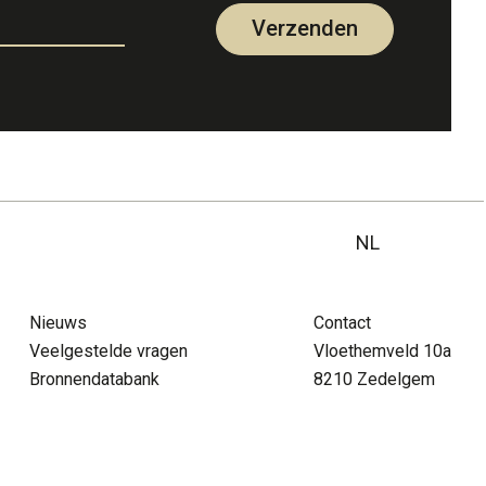
Verzenden
NL
NL
Nieuws
Contact
FR
pra menu
Veelgestelde vragen
Vloethemveld 10a
tact
FAQ
Vrijwilliger
Nieuws
DE
Bronnendatabank
8210 Zedelgem
EN