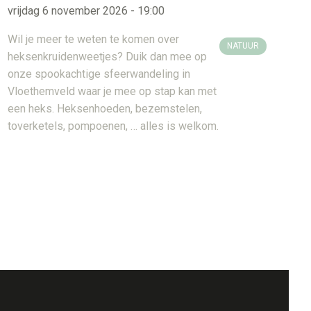
vrijdag 6 november 2026 - 19:00
Wil je meer te weten te komen over
NATUUR
heksenkruidenweetjes? Duik dan mee op
onze spookachtige sfeerwandeling in
Vloethemveld waar je mee op stap kan met
een heks. Heksenhoeden, bezemstelen,
toverketels, pompoenen, … alles is welkom.