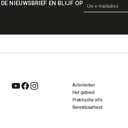
 DE NIEUWSBRIEF EN BLIJF OP
email
Activiteiten
Zoeken
Su
Het gebied
NL
Con
Praktische info
Bereikbaarheid
NL
FR
DE