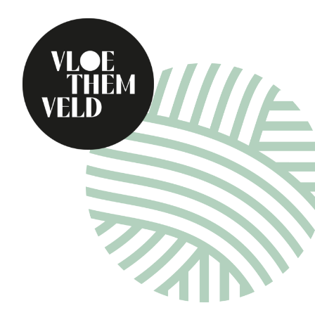
Home
Te doen
Alle activiteiten
Gidsbeurten
Routes
Kunst in Vloethemv