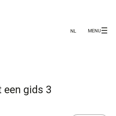
MENU
NL
NL
FR
 info
Wie zijn wij
DE
EN
n
Ons gebied
Wetenschappelijk onderzoek
 een gids 3