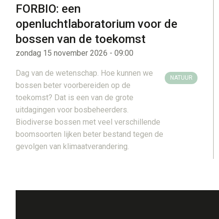
FORBIO: een
openluchtlaboratorium voor de
bossen van de toekomst
zondag 15 november 2026 - 09:00
Dag van de wetenschap. Hoe kunnen we
NATUUR
bossen beter voorbereiden op de
toekomst? Dat is een van de grote
uitdagingen voor bosbeheerders.
Biodiverse bossen met veel verschillende
boomsoorten lijken beter bestand tegen de
gevolgen van klimaatverandering.