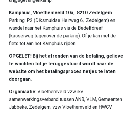
krijgsgevangenkamp.
Slapen
Kamphuis, Vloethemveld 10a, 8210 Zedelgem.
Bezienswaardigheden in de regio
Parking: P2 (Diksmuidse Heirweg 6, Zedelgem) en
wandel naar het Kamphuis via de Bedelfdreef
Bereikbaarheid
(kasseiweg tegenover de parking). Of je kan met de
Wie zijn wij
fiets tot aan het Kamphuis rijden.
Ons gebied
OPGELET! Bij het afronden van de betaling, gelieve
te wachten tot je teruggestuurd wordt naar de
Wetenschappelijk onderzoek
website om het betalingsproces netjes te laten
doorgaan.
Organisatie
: Vloethemveld vzw ikv
samenwerkingsverband tussen ANB, VLM, Gemeenten
Jabbeke, Zedelgem, vzw Vloethemveld en HWCV