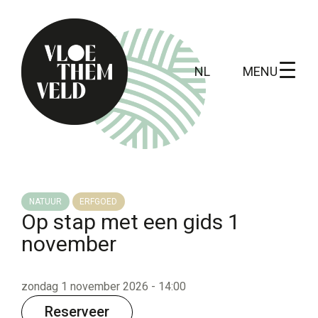
MENU
NL
Home
Te doen
NATUUR
ERFGOED
Op stap met een gids 1
Alle activiteiten
november
Gidsbeurten
Routes
zondag 1 november 2026 - 14:00
Kunst in Vloethemveld
Reserveer