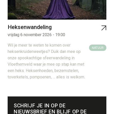
Heksenwandeling
vrijdag 6 november 2026 - 19:00
Wil je meer te weten te komen over
NATUUR
heksenkruidenweetjes? Duik dan mee op
onze spookachtige sfeerwandeling in
Vloethemveld waar je mee op stap kan met
een heks. Heksenhoeden, bezemstelen,
toverketels, pompoenen, … alles is welkom.
SCHRIJF JE IN OP DE
NIEUWSBRIEF EN BLIJF OP DE