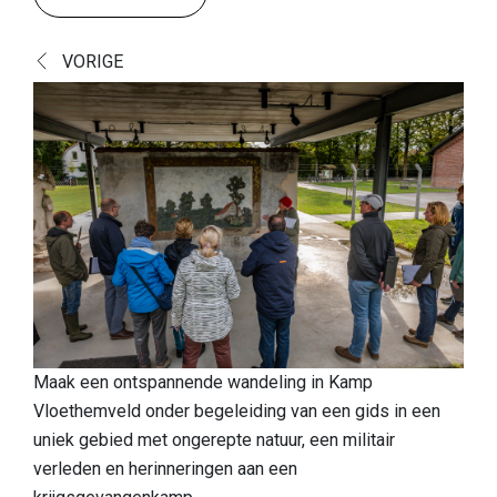
Ontdek
VORIGE
Europese topnatuur
Cultuurhistorisch landschap
Een boeiende geschiedenis
Een blik op de vondsten
Boek Verborgen Parel
Praktische info
Onthaalpoorten
Speelzone
Maak een ontspannende wandeling in Kamp
Vloethemveld onder begeleiding van een gids in een
Honden
uniek gebied met ongerepte natuur, een militair
verleden en herinneringen aan een
Eten & drinken