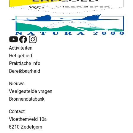
Activiteiten
Het gebied
Praktische info
Bereikbaarheid
Nieuws
Veelgestelde vragen
Bronnendatabank
NL
Contact
Zoeken
Vloethemveld 10a
Supra menu
8210 Zedelgem
Contact