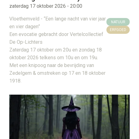
zaterdag 17 oktober 2026 - 20:00
Vloethemveld - “Een lange nacht van vier jaar
NATUUR
en vier dagen”
ERFGOED
Een evocatie gebracht door Vertelcollectief
De Op-Lichters
Zaterdag 17 oktober om 20u en zondag 18
oktober 2026 telkens om 10u en om 19u.
Met een knipoog naar de bevrijding van
Zedelgem & omstreken op 17 en 18 oktober
1918.