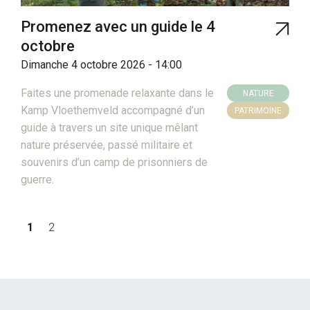
Promenez avec un guide le 4
octobre
Dimanche 4 octobre 2026 - 14:00
Faites une promenade relaxante dans le
NATURE
Kamp Vloethemveld accompagné d’un
PATRIMOINE
guide à travers un site unique mêlant
nature préservée, passé militaire et
souvenirs d’un camp de prisonniers de
guerre.
Pagination
1
2
Page courante
Page