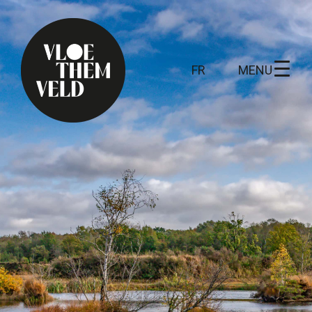
MENU
FR
Home
A faire
Toutes les activités
Visites guidées
Routes
Kunst in Vloethemveld