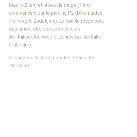
bleu (4,2 km) et la boucle rouge (7 km)
commencent sur le parking P2 (Diksmuidse
Heirweg 6, Zedelgem). La boucle rouge peut
également être démarrée du coin
Aarttrijksesteenweg et Zandweg à Aartrijke
(Jabbeke).
Cliquez sur la photo pour les détails des
itinéraires.
FR
Chercher
Supra menu
Contact
FAQ
Bénévole
Actualités