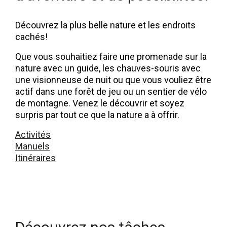
Dormir
Découvrez la plus belle nature et les endroits
Lieux d'intérêt dans la région
cachés!
Accessibilité
Que vous souhaitiez faire une promenade sur la
Qui sommes-nous
nature avec un guide, les chauves-souris avec
une visionneuse de nuit ou que vous vouliez être
Notre région
actif dans une forêt de jeu ou un sentier de vélo
de montagne. Venez le découvrir et soyez
Recherche scientifique
surpris par tout ce que la nature a à offrir.
Activités
Manuels
Itinéraires