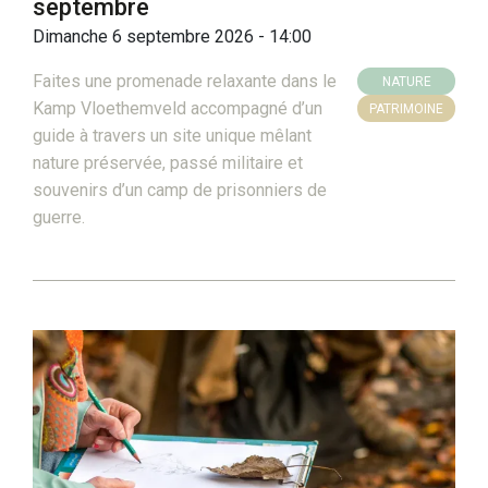
septembre
Dimanche 6 septembre 2026 - 14:00
Faites une promenade relaxante dans le
NATURE
Kamp Vloethemveld accompagné d’un
PATRIMOINE
guide à travers un site unique mêlant
nature préservée, passé militaire et
souvenirs d’un camp de prisonniers de
guerre.