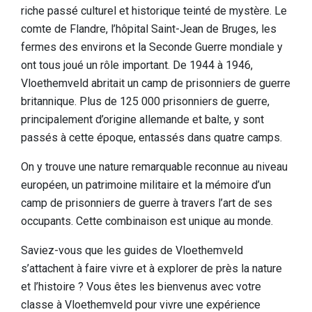
riche passé culturel et historique teinté de mystère. Le
Dormir
comte de Flandre, l’hôpital Saint-Jean de Bruges, les
Lieux d'intérêt dans la région
fermes des environs et la Seconde Guerre mondiale y
ont tous joué un rôle important. De 1944 à 1946,
Accessibilité
Vloethemveld abritait un camp de prisonniers de guerre
Qui sommes-nous
britannique. Plus de 125 000 prisonniers de guerre,
principalement d’origine allemande et balte, y sont
Notre région
passés à cette époque, entassés dans quatre camps.
Recherche scientifique
On y trouve une nature remarquable reconnue au niveau
européen, un patrimoine militaire et la mémoire d’un
camp de prisonniers de guerre à travers l’art de ses
occupants. Cette combinaison est unique au monde.
Saviez-vous que les guides de Vloethemveld
s’attachent à faire vivre et à explorer de près la nature
et l’histoire ? Vous êtes les bienvenus avec votre
classe à Vloethemveld pour vivre une expérience