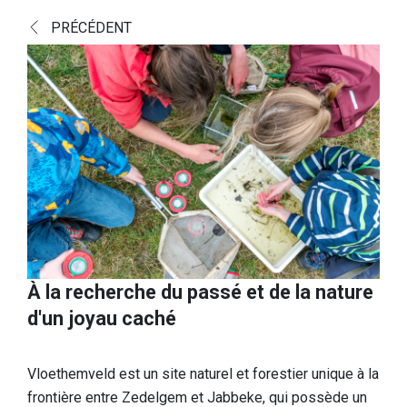
Découvrir
PRÉCÉDENT
Nature supérieure européenne
Paysage culturel et historique
Une histoire fascinante
Un aperçu des trouvailles
Livre Joyau caché
Informations pratiques
Portes de réception
À la recherche du passé et de la nature
Aire de jeux
d'un joyau caché
Chiens
Vloethemveld est un site naturel et forestier unique à la
Nourriture et boissons
frontière entre Zedelgem et Jabbeke, qui possède un