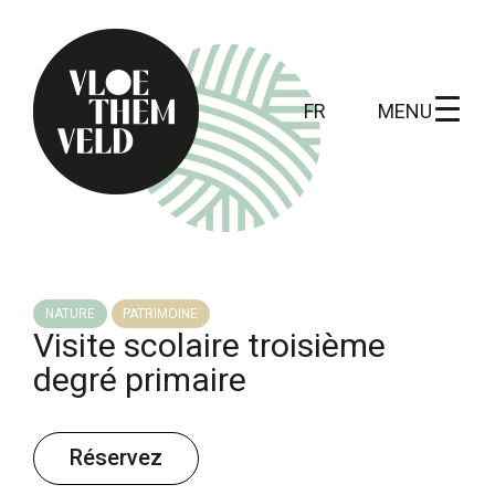
MENU
FR
Home
A faire
NATURE
PATRIMOINE
Visite scolaire troisième
Toutes les activités
degré primaire
Visites guidées
Routes
Réservez
Kunst in Vloethemveld