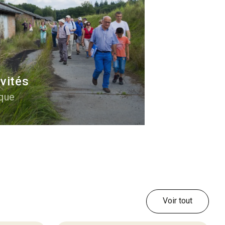
ivités
ique
Voir tout