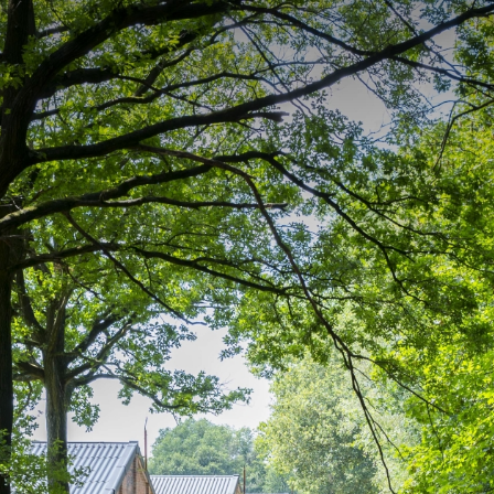
Découvrir
Informatio
s
Nature supérieure européenne
Portes de réce
Paysage culturel et historique
Aire de jeux
Une histoire fascinante
Chiens
eld
Un aperçu des trouvailles
Nourriture et 
Livre Joyau caché
Dormir