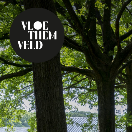
Home
A faire
Toutes les activité
Visites guidées
Routes
Kunst in Vloethemv