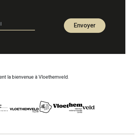
Envoyer
nt la bienvenue à Vloethemveld.
pra menu
tact
FAQ
Bénévole
Actualités