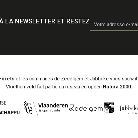
À LA NEWSLETTER ET RESTEZ
email
Forêts
et les communes de Zedelgem et Jabbeke vous souhaite
Vloethemveld fait partie du réseau européen
Natura 2000.
Chercher
Su
FR
Con