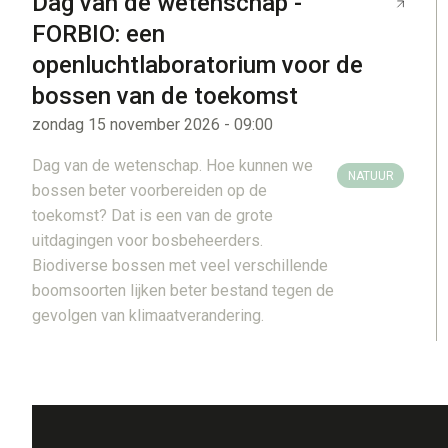
Dag van de wetenschap -
FORBIO: een
openluchtlaboratorium voor de
bossen van de toekomst
zondag 15 november 2026 - 09:00
Dag van de wetenschap. Hoe kunnen we
NATUUR
bossen beter voorbereiden op de
toekomst? Dat is een van de grote
uitdagingen voor bosbeheerders.
Biodiverse bossen met veel verschillende
boomsoorten lijken beter bestand tegen de
gevolgen van klimaatverandering.