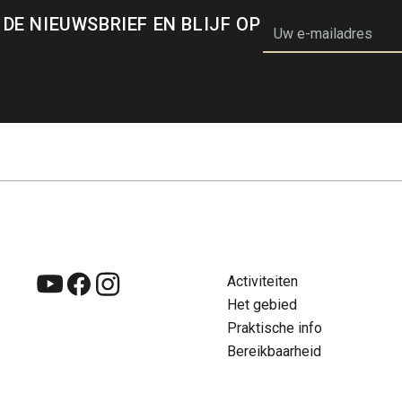
 DE NIEUWSBRIEF EN BLIJF OP
email
Activiteiten
Zoeken
Su
Het gebied
NL
Con
Praktische info
Bereikbaarheid
NL
FR