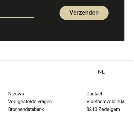
Verzenden
NL
NL
Nieuws
Contact
FR
pra menu
Veelgestelde vragen
Vloethemveld 10a
tact
FAQ
Vrijwilliger
Nieuws
DE
Bronnendatabank
8210 Zedelgem
EN