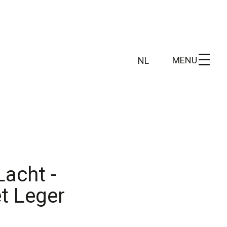
MENU
NL
NL
FR
 info
Wie zijn wij
DE
EN
n
Ons gebied
Wetenschappelijk onderzoek
Lacht -
t Leger