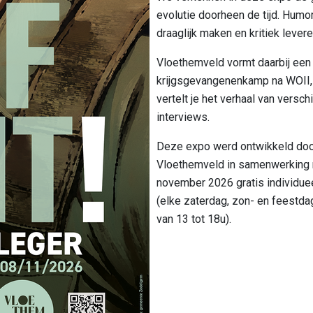
evolutie doorheen de tijd. Humo
draaglijk maken en kritiek lever
Vloethemveld vormt daarbij een 
krijgsgevangenenkamp na WOII, 
vertelt je het verhaal van versc
interviews.
Deze expo werd ontwikkeld doo
Vloethemveld in samenwerking 
november 2026 gratis individuee
(elke zaterdag, zon- en feestda
van 13 tot 18u).