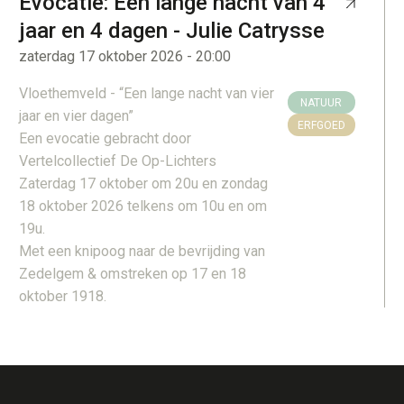
Evocatie: Een lange nacht van 4
jaar en 4 dagen - Julie Catrysse
zaterdag 17 oktober 2026 - 20:00
Vloethemveld - “Een lange nacht van vier
NATUUR
jaar en vier dagen”
ERFGOED
Een evocatie gebracht door
Vertelcollectief De Op-Lichters
Zaterdag 17 oktober om 20u en zondag
18 oktober 2026 telkens om 10u en om
19u.
Met een knipoog naar de bevrijding van
Zedelgem & omstreken op 17 en 18
oktober 1918.