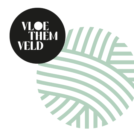
Home
Te doen
Alle activiteiten
Gidsbeurten
Routes
Kunst in Vloethemv