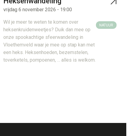
Heksenwandeling
vrijdag 6 november 2026 - 19:00
Wil je meer te weten te komen over
NATUUR
heksenkruidenweetjes? Duik dan mee op
onze spookachtige sfeerwandeling in
Vloethemveld waar je mee op stap kan met
een heks. Heksenhoeden, bezemstelen,
toverketels, pompoenen, … alles is welkom.