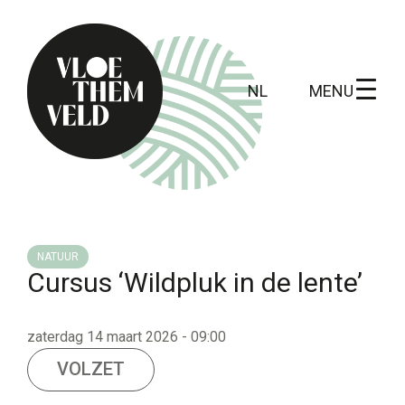
MENU
NL
Home
Te doen
NATUUR
Cursus ‘Wildpluk in de lente’
Alle activiteiten
Gidsbeurten
zaterdag 14 maart 2026 - 09:00
Routes
VOLZET
Kunst in Vloethemveld