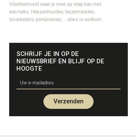
Vloethemveld waar je mee op stap kan met
een heks. Heksenhoeden, bezemstelen,
toverketels, pompoenen, … alles is welkom.
SCHRIJF JE IN OP DE
NIEUWSBRIEF EN BLIJF OP DE
HOOGTE
email
Verzenden