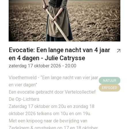
Evocatie: Een lange nacht van 4 jaar
en 4 dagen - Julie Catrysse
zaterdag 17 oktober 2026 - 20:00
Vloethemveld - “Een lange nacht van vier jaar
NATUUR
en vier dagen”
ERFGOED
Een evocatie gebracht door Vertelcollectief
De Op-Lichters
Zaterdag 17 oktober om 20u en zondag 18
oktober 2026 telkens om 10u en om 19u.
Met een knipoog naar de bevrijding van
Zedelgem & omstreken op 17 en 18 oktober