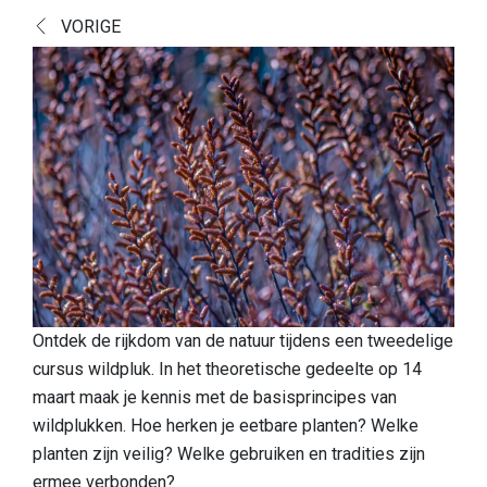
Ontdek
VORIGE
Europese topnatuur
Cultuurhistorisch landschap
Een boeiende geschiedenis
Een blik op de vondsten
Boek Verborgen Parel
Praktische info
Onthaalpoorten
Ontdek de rijkdom van de natuur tijdens een tweedelige
cursus wildpluk. In het theoretische gedeelte op 14
Speelzone
maart maak je kennis met de basisprincipes van
Honden
wildplukken. Hoe herken je eetbare planten? Welke
planten zijn veilig? Welke gebruiken en tradities zijn
Eten & drinken
ermee verbonden?