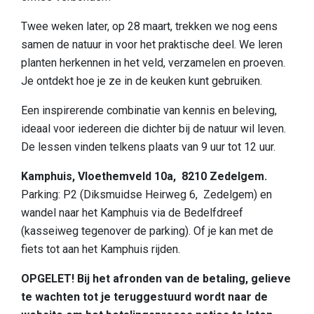
Slapen
Twee weken later, op 28 maart, trekken we nog eens
Bezienswaardigheden in de regio
samen de natuur in voor het praktische deel. We leren
planten herkennen in het veld, verzamelen en proeven.
Bereikbaarheid
Je ontdekt hoe je ze in de keuken kunt gebruiken.
Wie zijn wij
Een inspirerende combinatie van kennis en beleving,
Ons gebied
ideaal voor iedereen die dichter bij de natuur wil leven.
De lessen vinden telkens plaats van 9 uur tot 12 uur.
Wetenschappelijk onderzoek
Kamphuis, Vloethemveld 10a, 8210 Zedelgem.
Parking: P2 (Diksmuidse Heirweg 6, Zedelgem) en
wandel naar het Kamphuis via de Bedelfdreef
(kasseiweg tegenover de parking). Of je kan met de
fiets tot aan het Kamphuis rijden.
OPGELET! Bij het afronden van de betaling, gelieve
te wachten tot je teruggestuurd wordt naar de