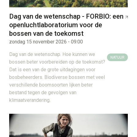
Dag van de wetenschap - FORBIO: een
openluchtlaboratorium voor de
bossen van de toekomst
zondag 15 november 2026 - 09:00
Dag van de wetenschap. Hoe kunnen we
NATUUR
bossen beter voorbereiden op de toekomst?
Dat is een van de grote uitdagingen voor
bosbeheerders. Biodiverse bossen met veel
verschillende boomsoorten lijken beter
bestand tegen de gevolgen van
klimaatverandering.