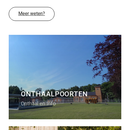
Slapen
Meer weten?
Bezienswaardigheden in de regio
Bereikbaarheid
Wie zijn wij
Ons gebied
Wetenschappelijk onderzoek
ONTHAALPOORTEN
Onthaal en Info