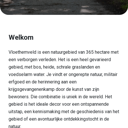
Ontdek
Europese topnatuur
Cultuurhistorisch landschap
Welkom
Een boeiende geschiedenis
Een blik op de vondsten
Vloethemveld is een natuurgebied van 365 hectare met
een verborgen verleden. Het is een heel gevarieerd
Boek Verborgen Parel
gebied, met bos, heide, schrale graslanden en
Praktische info
voedselarm water. Je vindt er ongerepte natuur, militair
erfgoed en de herinnering aan een
Onthaalpoorten
krijgsgevangenenkamp door de kunst van zijn
bewoners. Die combinatie is uniek in de wereld. Het
Speelzone
gebied is het ideale decor voor een ontspannende
Honden
uitstap, een kennismaking met de geschiedenis van het
gebied of een avontuurlijke ontdekkingstocht in de
Eten & drinken
natuur.