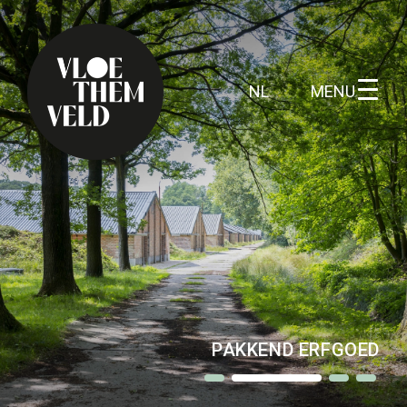
MENU
NL
Home
Te doen
Alle activiteiten
Gidsbeurten
WOESTE GRONDEN
Routes
Kunst in Vloethemveld