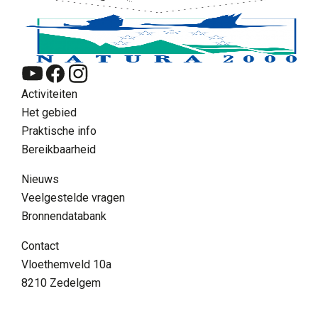
Activiteiten
Het gebied
Praktische info
Bereikbaarheid
Nieuws
Veelgestelde vragen
Bronnendatabank
NL
Contact
Zoeken
Vloethemveld 10a
Supra menu
8210 Zedelgem
Contact
FAQ