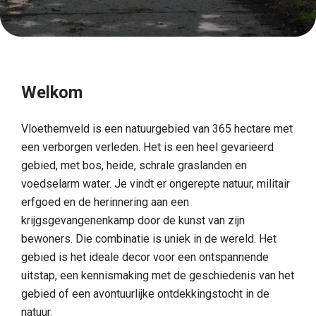
Ontdek
Europese topnatuur
Cultuurhistorisch landschap
Welkom
Een boeiende geschiedenis
Een blik op de vondsten
Vloethemveld is een natuurgebied van 365 hectare met
een verborgen verleden. Het is een heel gevarieerd
Boek Verborgen Parel
gebied, met bos, heide, schrale graslanden en
Praktische info
voedselarm water. Je vindt er ongerepte natuur, militair
erfgoed en de herinnering aan een
Onthaalpoorten
krijgsgevangenenkamp door de kunst van zijn
bewoners. Die combinatie is uniek in de wereld. Het
Speelzone
gebied is het ideale decor voor een ontspannende
Honden
uitstap, een kennismaking met de geschiedenis van het
gebied of een avontuurlijke ontdekkingstocht in de
Eten & drinken
natuur.