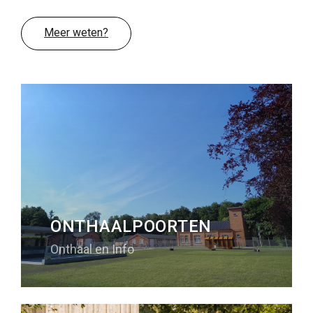
Slapen
Meer weten?
Bezienswaardigheden in de regio
Bereikbaarheid
Wie zijn wij
Ons gebied
Wetenschappelijk onderzoek
ONTHAALPOORTEN
Onthaal en Info