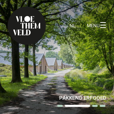
MENU
NL
Home
Te doen
Alle activiteiten
Gidsbeurten
WOESTE GRONDEN
Routes
Kunst in Vloethemveld