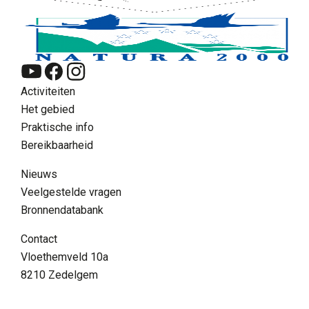
Activiteiten
Het gebied
Praktische info
Bereikbaarheid
Nieuws
Veelgestelde vragen
Bronnendatabank
NL
Contact
Zoeken
Vloethemveld 10a
Supra menu
8210 Zedelgem
Contact
FAQ