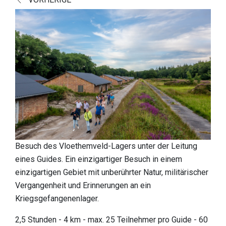
entdecken
Europäische Spitzen-Natur
Kulturhistorische Landschaft
Eine faszinierende Geschichte
Ein Blick auf die Funde
Buch Verborgene Perle
Praktische info
Besuch des Vloethemveld-Lagers unter der Leitung
Empfangstore
eines Guides. Ein einzigartiger Besuch in einem
einzigartigen Gebiet mit unberührter Natur, militärischer
Spielzone
Vergangenheit und Erinnerungen an ein
Hunde
Kriegsgefangenenlager.
Essen & Trinken
2,5 Stunden - 4 km - max. 25 Teilnehmer pro Guide - 60