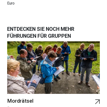
Euro
Übernachten
Sehenswürdigkeiten in der Region
Erreichbarkeit
ENTDECKEN SIE NOCH MEHR
Wer wir sind
FÜHRUNGEN FÜR GRUPPEN
Unser Gebiet
Wissenschaftliche Forschung
Mordrätsel