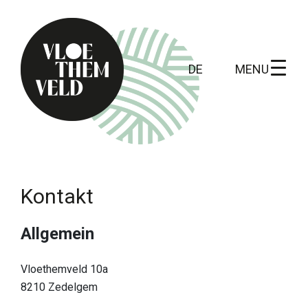
MENU
DE
Home
Zu erledigen
Kontakt
Alle Aktivitäten
Allgemein
Führungen
Routen
Vloethemveld 10a
8210 Zedelgem
Kunst in Vloethemveld