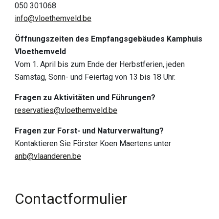
050 301068
entdecken
info@vloethemveld.be
Europäische Spitzen-Natur
Öffnungszeiten des Empfangsgebäudes Kamphuis
Kulturhistorische Landschaft
Vloethemveld
Vom 1. April bis zum Ende der Herbstferien, jeden
Eine faszinierende Geschichte
Samstag, Sonn- und Feiertag von 13 bis 18 Uhr.
Ein Blick auf die Funde
Fragen zu Aktivitäten und Führungen?
Buch Verborgene Perle
reservaties@vloethemveld.be
Praktische info
Fragen zur Forst- und Naturverwaltung?
Kontaktieren Sie Förster Koen Maertens unter
Empfangstore
anb@vlaanderen.be
Spielzone
Hunde
Contactformulier
Essen & Trinken