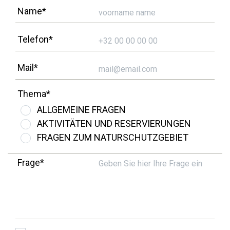
Übernachten
Name*
Sehenswürdigkeiten in der Region
Telefon*
Erreichbarkeit
Mail*
Wer wir sind
Unser Gebiet
Thema*
ALLGEMEINE FRAGEN
Wissenschaftliche Forschung
AKTIVITÄTEN UND RESERVIERUNGEN
FRAGEN ZUM NATURSCHUTZGEBIET
Frage*